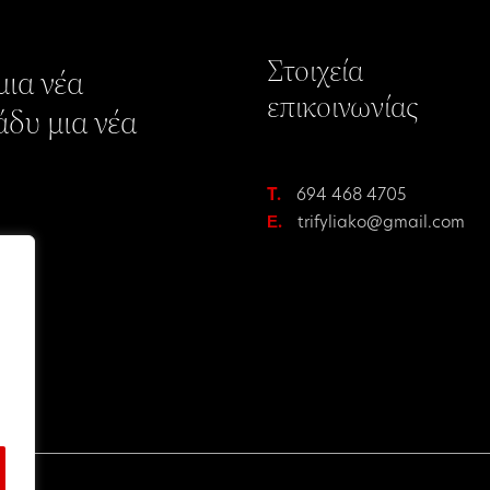
Στοιχεία
ια νέα
επικοινωνίας
άδυ μια νέα
T.
694 468 4705
Ε.
trifyliako@gmail.com