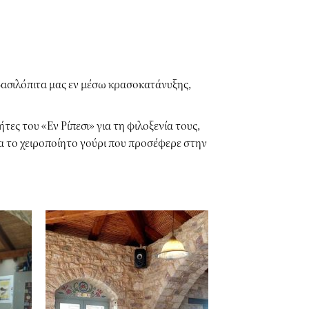
βασιλόπιτα μας εν μέσω κρασοκατάνυξης,
τήτες του
«Εν Ρίπεσι»
για τη φιλοξενία τους,
α το χειροποίητο γούρι που προσέφερε στην