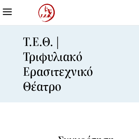
Τ.Ε.Θ. |
Τριφυλιακό
Ερασιτεχνικό
Θέατρο